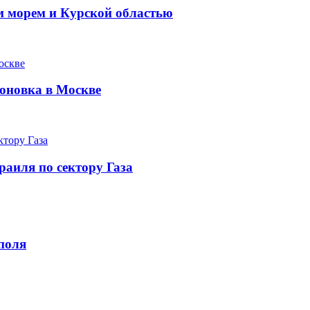
 морем и Курской областью
оновка в Москве
раиля по сектору Газа
поля