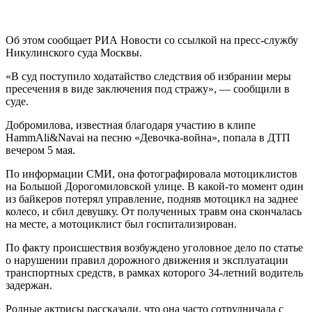
Об этом сообщает РИА Новости со ссылкой на пресс-службу
Никулинского суда Москвы.
«В суд поступило ходатайство следствия об избрании меры
пресечения в виде заключения под стражу», — сообщили в
суде.
Добромилова, известная благодаря участию в клипе
HammAli&Navai на песню «Девочка-война», попала в ДТП
вечером 5 мая.
По информации СМИ, она фотографировала мотоциклистов
на Большой Дорогомиловской улице. В какой-то момент один
из байкеров потерял управление, подняв мотоцикл на заднее
колесо, и сбил девушку. От полученных травм она скончалась
на месте, а мотоциклист был госпитализирован.
По факту происшествия возбуждено уголовное дело по статье
о нарушении правил дорожного движения и эксплуатации
транспортных средств, в рамках которого 34-летний водитель
задержан.
Родные актрисы рассказали, что она часто сотрудничала с