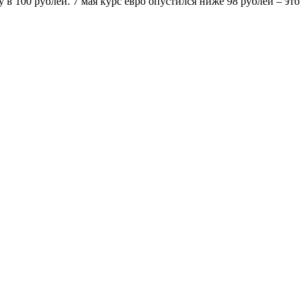
у в 100 рублей. 7 мая курс евро опустился ниже 98 рублей – это