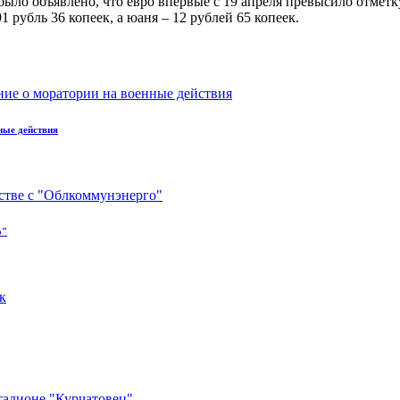
я было объявлено, что евро впервые с 19 апреля превысило отметк
1 рубль 36 копеек, а юаня – 12 рублей 65 копеек.
ные действия
о"