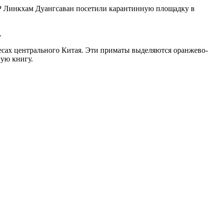
ДР Линкхам Дуангсаван посетили карантинную площадку в
.
лесах центрального Китая. Эти приматы выделяются оранжево-
ную книгу.