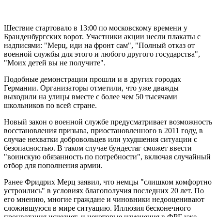
Шествие стартовало в 13:00 по московскому времени у
Бранденбургских ворот. Участники акции несли плакаты с
надписями: "Мерц, иди на фронт сам", "Полный отказ от
военной службы для этого и любого другого государства",
"Моих детей вы не получите".
Подобные демонстрации прошли и в других городах
Германии. Организаторы отметили, что уже дважды
выходили на улицы вместе с более чем 50 тысячами
школьников по всей стране.
Новый закон о военной службе предусматривает возможность
восстановления призыва, приостановленного в 2011 году, в
случае нехватки добровольцев или ухудшения ситуации с
безопасностью. В таком случае бундестаг сможет ввести
"воинскую обязанность по потребности", включая случайный
отбор для пополнения армии.
Ранее Фридрих Мерц заявил, что немцы "слишком комфортно
устроились" в условиях благополучия последних 20 лет. По
его мнению, многие граждане и чиновники недооценивают
сложившуюся в мире ситуацию. Иллюзия бесконечного
процветания исчезнет, и некоторые изменения в ФРГ уже