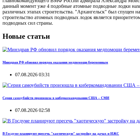
главнокомандующего ВМФ России адмирала Александра Моисеев
данный момент уже 4 подобные атомные подводные лодки наход
различных этапах строительства. "Архангельск" был спущен н
строительство атомных подводных лодок является приоритетом
подводных сил страны.
Новые статьи
Минздрав РФ обновил порядок оказания медпомощи беременным
07.08.2026 03:31
Серия самоубийств произошла в киберкомандовании США – СМИ
07.08.2026 02:58
В Госдуме планируют пресечь "хаотическую" застройку на дачах и ИЖС