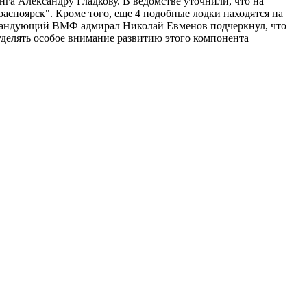
а Александру Гладкову. В ведомстве уточнили, что на
асноярск". Кроме того, еще 4 подобные лодки находятся на
окомандующий ВМФ адмирал Николай Евменов подчеркнул, что
уделять особое внимание развитию этого компонента