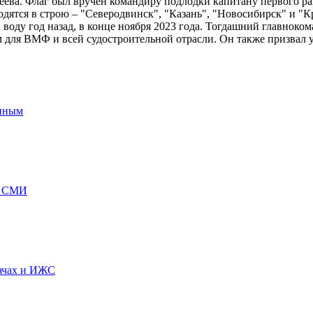
а. Флаг был вручен командиру подлодки капитану первого ранг
ятся в строю – "Северодвинск", "Казань", "Новосибирск" и "Кр
а воду год назад, в конце ноября 2023 года. Тогдашний главн
 для ВМФ и всей судостроительной отрасли. Он также призвал 