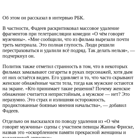
Об этом он рассказал в интервью РБК.
В частности, Фадеев раскритиковал массовое удаление
фрагментов при телетрансляции комедии «О чём говорят
мужчины». «Мне сообщили, что из фильма вырезали почти
треть материала. Это полная глупость. Люди решили
перестраховаться и удалили всё подряд. Так делать нельзя», —
подчеркнул он.
Политик также отметил странность в том, что в некоторых
фильмах замазывают сигареты в руках персонажей, хотя дым
от них остаётся виден. Его удивляет и то, что часто скрывают
женские обнажённые части тела, тогда как мужские остаются
на экране. «Кто принимает такие решения? Почему женское
обнажение считается непристойным, а мужское — нет? Это
неразумно. Это страх и излишняя осторожность,
продиктованные боязнью мнения начальства», — добавил
Фадеев.
Отдельно он высказался по поводу удаления из «О чём
говорят мужчины» сцены с участием певицы Жанны Фриске,
назвав это «оскорблением памяти прекрасной женщины и
талантливой артистки».