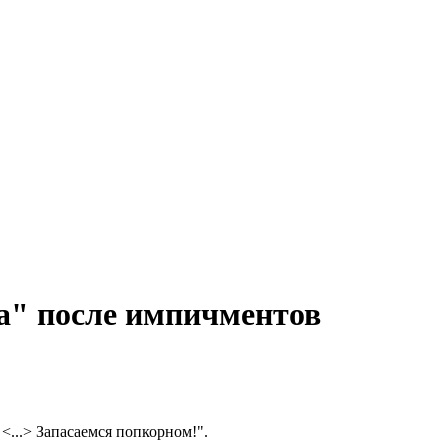
а" после импичментов
<...> Запасаемся попкорном!".