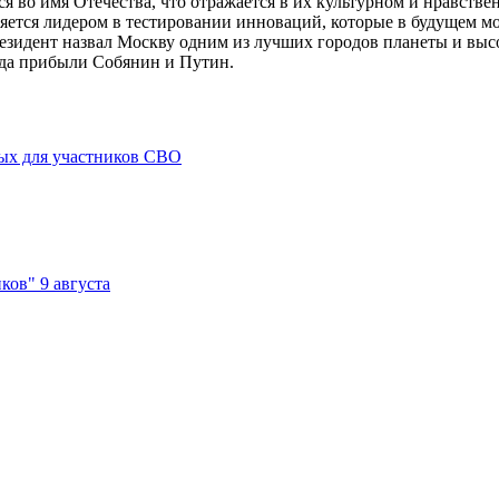
я во имя Отечества, что отражается в их культурном и нравстве
яется лидером в тестировании инноваций, которые в будущем мо
президент назвал Москву одним из лучших городов планеты и вы
ода прибыли Собянин и Путин.