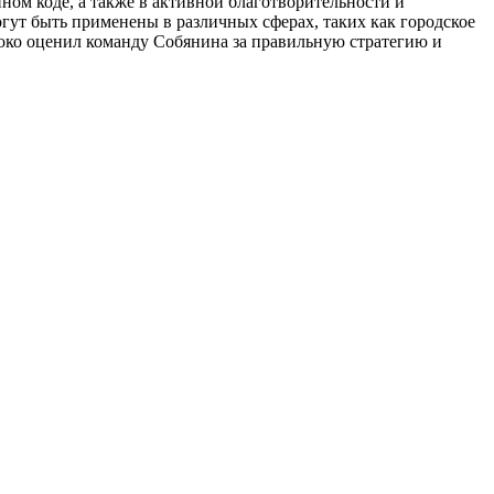
нном коде, а также в активной благотворительности и
гут быть применены в различных сферах, таких как городское
соко оценил команду Собянина за правильную стратегию и