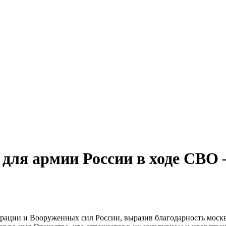
для армии России в ходе СВО 
ации и Вооруженных сил России, выразив благодарность москви