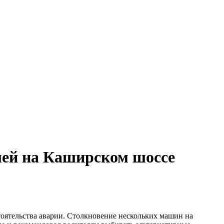
илей на Каширском шоссе
оятельства аварии. Столкновение нескольких машин на