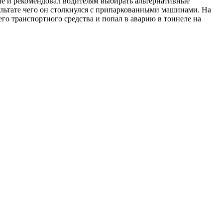
не и рекомендовал водителям выбирать альтернативные
ультате чего он столкнулся с припаркованными машинами. На
его транспортного средства и попал в аварию в тоннеле на