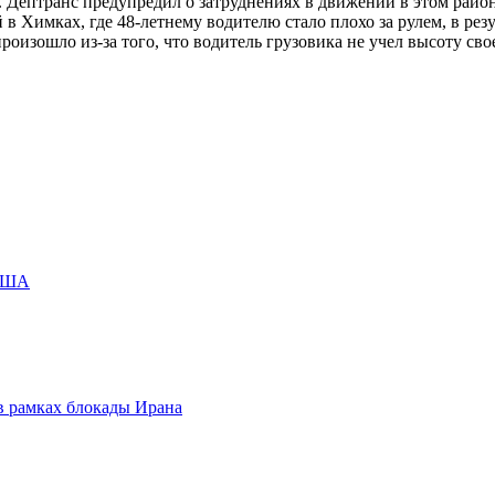
 Дептранс предупредил о затруднениях в движении в этом райо
 Химках, где 48-летнему водителю стало плохо за рулем, в рез
роизошло из-за того, что водитель грузовика не учел высоту сво