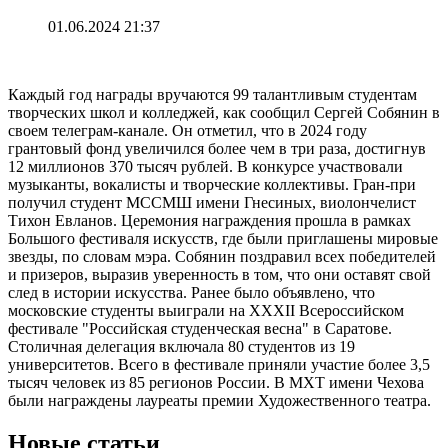
01.06.2024 21:37
Каждый год награды вручаются 99 талантливым студентам
творческих школ и колледжей, как сообщил Сергей Собянин в
своем телеграм-канале. Он отметил, что в 2024 году
грантовый фонд увеличился более чем в три раза, достигнув
12 миллионов 370 тысяч рублей. В конкурсе участвовали
музыканты, вокалисты и творческие коллективы. Гран-при
получил студент МССМШ имени Гнесиных, виолончелист
Тихон Евланов. Церемония награждения прошла в рамках
Большого фестиваля искусств, где были приглашены мировые
звезды, по словам мэра. Собянин поздравил всех победителей
и призеров, выразив уверенность в том, что они оставят свой
след в истории искусства. Ранее было объявлено, что
московские студенты выиграли на XXXII Всероссийском
фестивале "Российская студенческая весна" в Саратове.
Столичная делегация включала 80 студентов из 19
университетов. Всего в фестивале приняли участие более 3,5
тысяч человек из 85 регионов России. В МХТ имени Чехова
были награждены лауреаты премии Художественного театра.
Новые статьи