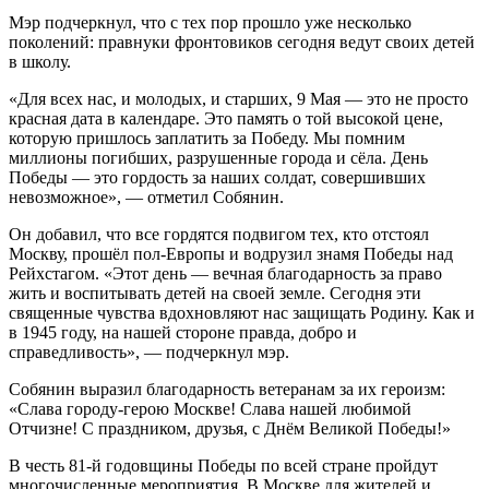
Мэр подчеркнул, что с тех пор прошло уже несколько
поколений: правнуки фронтовиков сегодня ведут своих детей
в школу.
«Для всех нас, и молодых, и старших, 9 Мая — это не просто
красная дата в календаре. Это память о той высокой цене,
которую пришлось заплатить за Победу. Мы помним
миллионы погибших, разрушенные города и сёла. День
Победы — это гордость за наших солдат, совершивших
невозможное», — отметил Собянин.
Он добавил, что все гордятся подвигом тех, кто отстоял
Москву, прошёл пол-Европы и водрузил знамя Победы над
Рейхстагом. «Этот день — вечная благодарность за право
жить и воспитывать детей на своей земле. Сегодня эти
священные чувства вдохновляют нас защищать Родину. Как и
в 1945 году, на нашей стороне правда, добро и
справедливость», — подчеркнул мэр.
Собянин выразил благодарность ветеранам за их героизм:
«Слава городу-герою Москве! Слава нашей любимой
Отчизне! С праздником, друзья, с Днём Великой Победы!»
В честь 81-й годовщины Победы по всей стране пройдут
многочисленные мероприятия. В Москве для жителей и